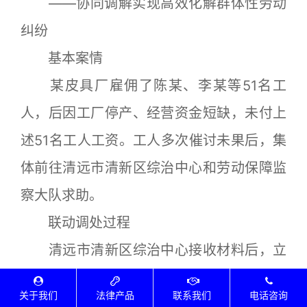
——协同调解实现高效化解群体性劳动
纠纷
基本案情
某皮具厂雇佣了陈某、李某等51名工
人，后因工厂停产、经营资金短缺，未付上
述51名工人工资。工人多次催讨未果后，集
体前往清远市清新区综治中心和劳动保障监
察大队求助。
联动调处过程
清远市清新区综治中心接收材料后，立
即启动应急预警机制，清新区人民法院快速
关于我们
法律产品
联系我们
电话咨询
响应进驻现场，与工会特邀调解员共同组成